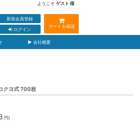
ようこそ
ゲスト 様
新規会員登録
カートを確認
ログイン
せ
▶ 会社概要
Cコクヨ式 700枚
3
円)