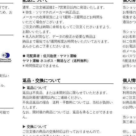
月です。
通常、ご注文確認後2～7営業日以内に発送いたします。
当ショッ
ため、お
※ 弥生・ソリマチのメーカー純正品は、
お客様の
メーカーの在庫状況により1週間～2週間ほどお時間を
収集する
いただく場合がございます。
適法かつ
ご注文の際は納期に余裕をもってご注文くださいますよう、
お願いいたします。
当ショッ
※ 名入れ封筒など、データの校正が必要な商品は
a)お名
納品まで最短でも1週間程度お時間をいただいております。
b)ご住所
あらかじめご了承くださいませ。
c)お電
d)メー
● 宅配業者：佐川急便・ヤマト運輸
e)パス
ヤマト運輸 ネコポス・郵送など（送料無料）
f)配送
※ 時間指定はできません
g)当シ
支払い
返品・交換について
個人情
ール、
▶ 返品について
当ショッ
返品は不良品、または未開封品に限らせていただきます。
利用目的
商品到着後1週間以内にご連絡ください。
a)ご注
不良品返品の場合 送料・手数料については、当社が負担い
b)商品
たします。
c)お問
なお、開封後の商品については、返品を承ることができませ
可能で
ん。
当ショッ
第三者に
▶ 交換について
ご注文後の商品の交換対応は行っておりませんので、
但し、以