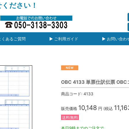
せください！
よくあるご質問
▶ ご利用ガイド
▶ お問い合わ
OBC 4133 単票仕訳伝票 OB
商品コード:
4133
10,148
11,16
販売価格
円 (税込
送料無料
本日9時までのご注文で