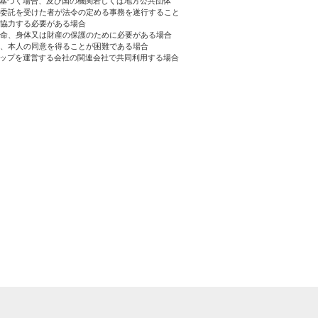
に基づく場合、及び国の機関若しくは地方公共団体
委託を受けた者が法令の定める事務を遂行すること
協力する必要がある場合
生命、身体又は財産の保護のために必要がある場合
、本人の同意を得ることが困難である場合
ョップを運営する会社の関連会社で共同利用する場合