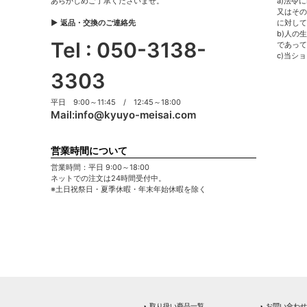
あらかじめご了承くださいませ。
a)法令
又はその
▶ 返品・交換のご連絡先
に対して
b)人の
Tel : 050-3138-
であって
c)当シ
3303
平日 9:00～11:45 / 12:45～18:00
Mail:
info@kyuyo-meisai.com
営業時間について
営業時間：平日 9:00～18:00
ネットでの注文は24時間受付中。
※土日祝祭日・夏季休暇・年末年始休暇を除く
‣ 取り扱い商品一覧
‣ お問い合わせ