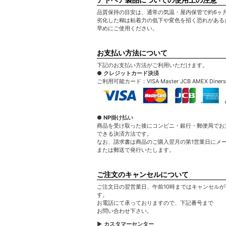
品質保持の目安は、通常の気温・屋内保管で約6ヶ
劣化した糊は粘着力の低下や変色を招く恐れがある
早めにご使用ください。
お支払い方法について
下記のお支払い方法がご利用いただけます。
● クレジットカード決済
ご利用可能カード：VISA Master JCB AMEX Diners
● NP掛け払い
商品を受け取った後にコンビニ・銀行・郵便局でお
できる決済方法です。
なお、請求書は商品のご購入翌月の第1営業日にメ
または郵送で発行いたします。
ご注文のキャンセルについて
ご注文日の翌営業日、午前10時まではキャンセルが
す。
お電話にて承っておりますので、下記番号まで
お問い合わせ下さい。
▶ カスタマーセンター