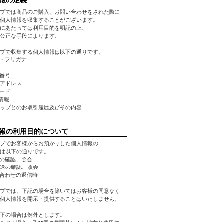
プでは商品のご購入、お問い合わせをされた際に
個人情報を収集することがございます。
にあたっては利用目的を明記の上、
公正な手段によります。
プで収集する個人情報は以下の通りです。
前・フリガナ
話番号
ルアドレス
ワード
先情報
ョップとのお取引履歴及びその内容
報の利用目的について
プでお客様からお預かりした個人情報の
は以下の通りです。
文の確認、照会
発送の確認、照会
い合わせの返信時
プでは、下記の場合を除いてはお客様の同意なく
個人情報を開示・提供することはいたしません。
下の場合は例外とします。