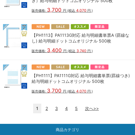
き）給与明細ドットコムオリジナル 500枚
3,700
4,070
販売価格:
円
(税込
円
)
【PH1113】PA1113G対応 給与明細書単票A (罫線な
し) 給与明細ドットコムオリジナル 500枚
3,400
3,740
販売価格:
円
(税込
円
)
【PH1111】PA1111G対応 給与明細書単票(罫線つき)
給与明細ドットコムオリジナル 500枚
3,700
4,070
販売価格:
円
(税込
円
)
1
2
3
4
5
次へ>>
商品カテゴリ