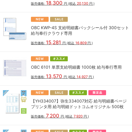
18,300
20,130
販売価格:
円
(税込
円
)
OBC KWP-4S 支給明細書パックシール付 300セット
給与奉行クラウド専用
15,281
16,809
販売価格:
円
(税込
円
)
OBC 6101 単票支給明細書 1000枚 給与奉行専用
13,570
14,927
販売価格:
円
(税込
円
)
【YH334007】弥生334007対応 給与明細書ページ
プリンタ用 給与明細ドットコムオリジナル 500枚
7,200
7,920
販売価格:
円
(税込
円
)