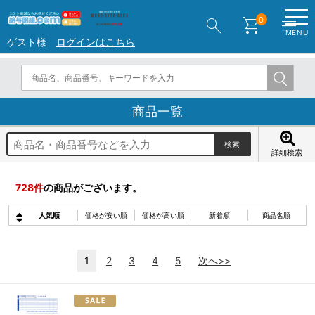
search
shopping_cart
menu
0
MENU
ゲスト様
ログインはこちら
商品一覧
詳細検索
728
件
の商品がございます。
人気順
価格が安い順
価格が高い順
新着順
商品名順
1
2
3
4
5
次へ>>