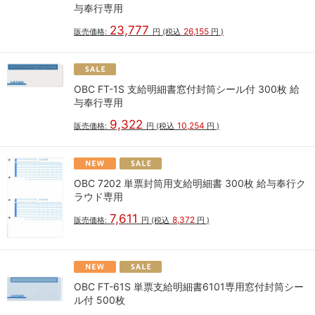
与奉行専用
23,777
26,155
販売価格:
円
(税込
円
)
OBC FT-1S 支給明細書窓付封筒シール付 300枚 給
与奉行専用
9,322
10,254
販売価格:
円
(税込
円
)
OBC 7202 単票封筒用支給明細書 300枚 給与奉行ク
ラウド専用
7,611
8,372
販売価格:
円
(税込
円
)
OBC FT-61S 単票支給明細書6101専用窓付封筒シー
ル付 500枚