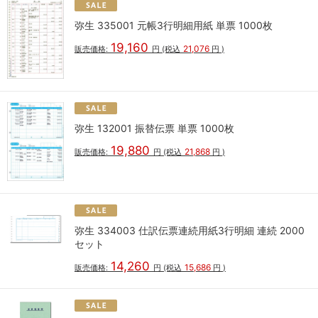
弥生 335001 元帳3行明細用紙 単票 1000枚
19,160
21,076
販売価格:
円
(税込
円
)
弥生 132001 振替伝票 単票 1000枚
19,880
21,868
販売価格:
円
(税込
円
)
弥生 334003 仕訳伝票連続用紙3行明細 連続 2000
セット
14,260
15,686
販売価格:
円
(税込
円
)