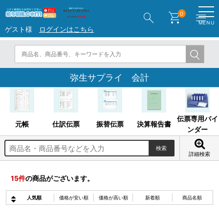
search
shopping_cart
menu
0
MENU
ゲスト様
ログインはこちら
弥生サプライ 会計
伝票専用バイ
元帳
仕訳伝票
振替伝票
決算報告書
ンダー
詳細検索
15
件
の商品がございます。
人気順
価格が安い順
価格が高い順
新着順
商品名順