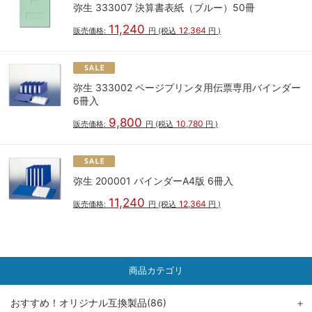
弥生 333007 決算書表紙（ブルー）50冊
11,240
12,364
販売価格:
円
(税込
円
)
弥生 333002 ページプリンタ用伝票専用バインダー
6冊入
9,800
10,780
販売価格:
円
(税込
円
)
弥生 200001 バインダーA4版 6冊入
11,240
12,364
販売価格:
円
(税込
円
)
商品カテゴリ
おすすめ！オリジナル互換製品(86)
＋