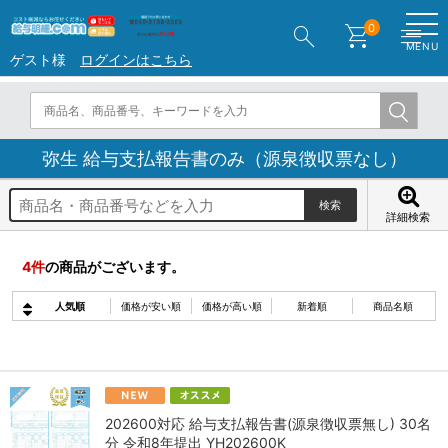
search
shopping_cart
menu
0
MENU
ゲスト様
ログインはこちら
弥生 給与支払報告書のみ（源泉徴収票なし）
詳細検索
4
件
の商品がございます。
人気順
価格が安い順
価格が高い順
新着順
商品名順
202600対応 給与支払報告書(源泉徴収票無し) 30名
分 令和8年提出 YH202600K