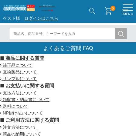
search
shopping_cart
menu
0
MENU
ゲスト様
ログインはこちら
よくあるご質問 FAQ
■ 商品に関する質問
純正品について
互換製品について
サンプルについて
■ お支払いに関する質問
支払方法について
領収書・納品書について
送料について
NP掛け払いについて
■ ご利用方法に関する質問
注文方法について
商品の納期について