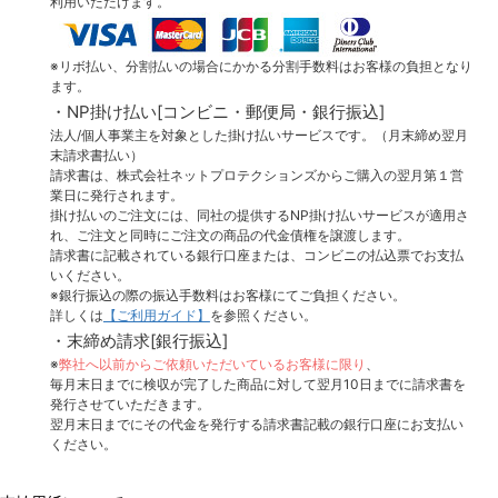
利用いただけます。
※リボ払い、分割払いの場合にかかる分割手数料はお客様の負担となり
ます。
・NP掛け払い[コンビニ・郵便局・銀行振込]
法人/個人事業主を対象とした掛け払いサービスです。（月末締め翌月
末請求書払い）
請求書は、株式会社ネットプロテクションズからご購入の翌月第１営
業日に発行されます。
掛け払いのご注文には、同社の提供するNP掛け払いサービスが適用さ
れ、ご注文と同時にご注文の商品の代金債権を譲渡します。
請求書に記載されている銀行口座または、コンビニの払込票でお支払
いください。
※銀行振込の際の振込手数料はお客様にてご負担ください。
詳しくは
【ご利用ガイド】
を参照ください。
・末締め請求[銀行振込]
※
弊社へ以前からご依頼いただいているお客様に限り
、
毎月末日までに検収が完了した商品に対して翌月10日までに請求書を
発行させていただきます。
翌月末日までにその代金を発行する請求書記載の銀行口座にお支払い
ください。