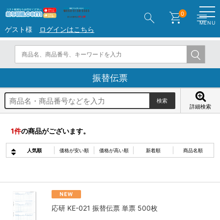
search
shopping_cart
menu
0
MENU
ゲスト様
ログインはこちら
振替伝票
詳細検索
1
件
の商品がございます。
人気順
価格が安い順
価格が高い順
新着順
商品名順
応研 KE-021 振替伝票 単票 500枚