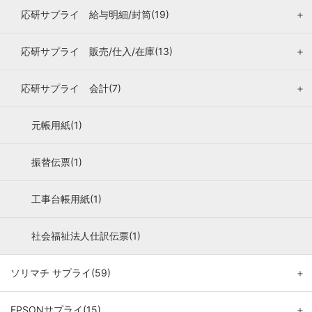
応研サプライ 給与明細/封筒(19)
＋
応研サプライ 販売/仕入/在庫(13)
＋
応研サプライ 会計(7)
＋
元帳用紙(1)
振替伝票(1)
工事台帳用紙(1)
社会福祉法人仕訳伝票(1)
ソリマチ サプライ(59)
＋
EPSONサプライ(15)
＋