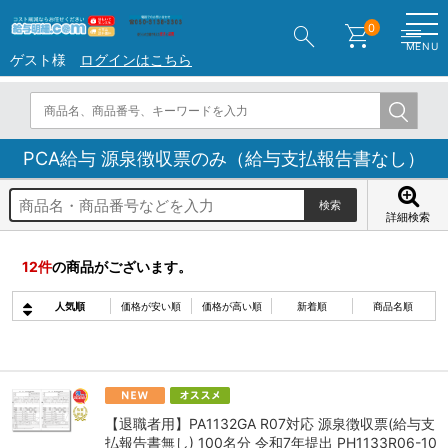
search
shopping_cart
menu
0
MENU
ゲスト様
ログインはこちら
PCA給与 源泉徴収票のみ（給与支払報告書なし）
詳細検索
12
件
の商品がございます。
人気順
価格が安い順
価格が高い順
新着順
商品名順
【退職者用】PA1132GA R07対応 源泉徴収票(給与支
払報告書無し) 100名分 令和7年提出 PH1133R06-10