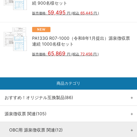
続 900名様セット
59,495
65,445
販売価格:
円
(税込
円
)
PA133G R07-1000（令和8年1月提出）源泉徴収票
連続 1000名様セット
65,869
72,456
販売価格:
円
(税込
円
)
商品カテゴリ
おすすめ！オリジナル互換製品(86)
＋
源泉徴収票 関連(105)
＋
OBC用 源泉徴収票 関連(12)
＋