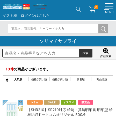
search
shopping_cart
menu
0
MENU
ゲスト様
ログインはこちら
ソリマチサプライ
詳細検索
10
件
の商品がございます。
人気順
価格が安い順
価格が高い順
新着順
商品名順
【SHR210】SR210対応 給与・賞与明細書 明細型 給
与明細ドットコムオリジナル 500枚