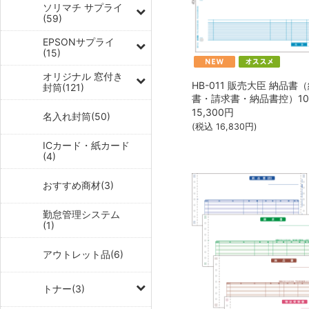
ソリマチ サプライ
(59)
EPSONサプライ
(15)
オリジナル 窓付き
HB-011 販売大臣 納品書
封筒(121)
書・請求書・納品書控）10
15,300
円
名入れ封筒(50)
(税込
16,830
円)
ICカード・紙カード
(4)
おすすめ商材(3)
勤怠管理システム
(1)
アウトレット品(6)
トナー(3)