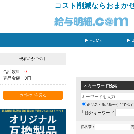
コスト削減ならおまか
▶ HOME
▶ 
現在のかごの中
合計数量：
0
商品金額：
0円
キーワード検索
カゴの中を見る
商品名・商品番号などで探す
└ 除外キーワード
価格帯：
円