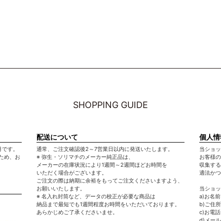
SHOPPING GUIDE
配送について
個人情
月です。
通常、ご注文確認後2～7営業日以内に発送いたします。
当ショッ
ため、お
※ 弥生・ソリマチのメーカー純正品は、
お客様の
メーカーの在庫状況により1週間～2週間ほどお時間を
収集する
いただく場合がございます。
適法かつ
ご注文の際は納期に余裕をもってご注文くださいますよう、
お願いいたします。
当ショッ
※ 名入れ封筒など、データの校正が必要な商品は
a)お名
納品まで最短でも1週間程度お時間をいただいております。
b)ご住所
あらかじめご了承くださいませ。
c)お電
d)メー