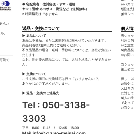
● 宅配業者：佐川急便・ヤマト運輸
e)パス
ヤマト運輸 ネコポス・郵送など（送料無料）
f)配送
※ 時間指定はできません
g)当シ
支払い
返品・交換について
個人情
ール、
▶ 返品について
当ショッ
返品は不良品、または未開封品に限らせていただきます。
利用目的
商品到着後1週間以内にご連絡ください。
a)ご注
不良品返品の場合 送料・手数料については、当社が負担い
b)商品
たします。
c)お問
なお、開封後の商品については、返品を承ることができませ
可能で
ん。
当ショッ
第三者に
▶ 交換について
ご注文後の商品の交換対応は行っておりませんので、
但し、以
あらかじめご了承くださいませ。
a)法令
又はその
▶ 返品・交換のご連絡先
に対して
b)人の
Tel : 050-3138-
であって
c)当シ
3303
平日 9:00～11:45 / 12:45～18:00
Mail:
info@kyuyo-meisai.com