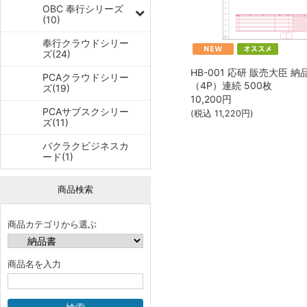
OBC 奉行シリーズ
(10)
奉行クラウドシリー
ズ(24)
HB-001 応研 販売大臣 納
PCAクラウドシリー
（4P）連続 500枚
ズ(19)
10,200
円
PCAサブスクシリー
(税込
11,220
円)
ズ(11)
バクラクビジネスカ
ード(1)
商品検索
商品カテゴリから選ぶ
商品名を入力