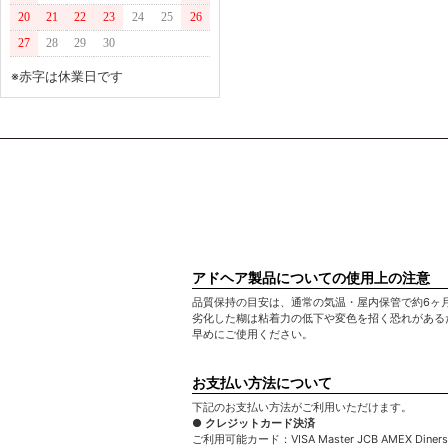
20
21
22
23
24
25
26
27
28
29
30
※赤字は休業日です
アドヘア製品についての使用上の注意
品質保持の目安は、通常の気温・屋内保管で約6ヶ
劣化した糊は粘着力の低下や変色を招く恐れがある
早めにご使用ください。
お支払い方法について
下記のお支払い方法がご利用いただけます。
● クレジットカード決済
ご利用可能カード：VISA Master JCB AMEX Diners