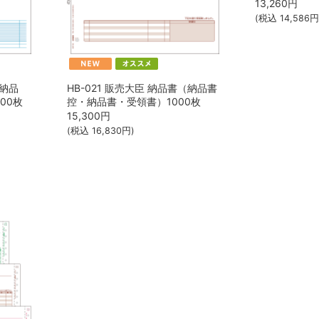
13,260
円
(税込
14,586
円
（納品
HB-021 販売大臣 納品書（納品書
00枚
控・納品書・受領書）1000枚
15,300
円
(税込
16,830
円)