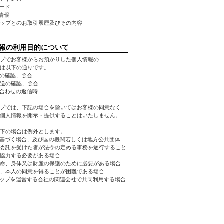
ワード
先情報
ョップとのお取引履歴及びその内容
報の利用目的について
プでお客様からお預かりした個人情報の
は以下の通りです。
文の確認、照会
発送の確認、照会
い合わせの返信時
プでは、下記の場合を除いてはお客様の同意なく
個人情報を開示・提供することはいたしません。
下の場合は例外とします。
に基づく場合、及び国の機関若しくは地方公共団体
委託を受けた者が法令の定める事務を遂行すること
協力する必要がある場合
生命、身体又は財産の保護のために必要がある場合
、本人の同意を得ることが困難である場合
ョップを運営する会社の関連会社で共同利用する場合