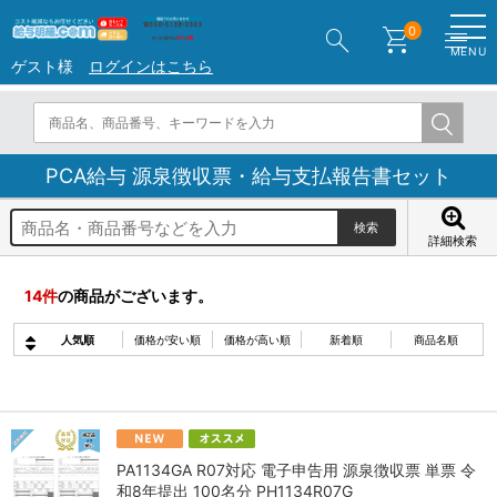
search
shopping_cart
menu
0
MENU
ゲスト様
ログインはこちら
PCA給与 源泉徴収票・給与支払報告書セット
詳細検索
14
件
の商品がございます。
人気順
価格が安い順
価格が高い順
新着順
商品名順
PA1134GA R07対応 電子申告用 源泉徴収票 単票 令
和8年提出 100名分 PH1134R07G