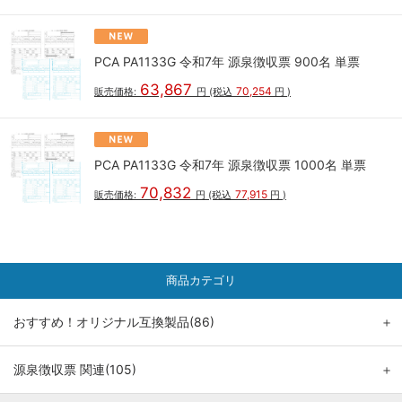
PCA PA1133G 令和7年 源泉徴収票 900名 単票
63,867
70,254
販売価格:
円
(税込
円
)
PCA PA1133G 令和7年 源泉徴収票 1000名 単票
70,832
77,915
販売価格:
円
(税込
円
)
商品カテゴリ
おすすめ！オリジナル互換製品(86)
＋
源泉徴収票 関連(105)
＋