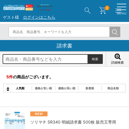
search
shopping_cart
menu
0
MENU
ゲスト様
ログインはこちら
請求書
詳細検索
5
件
の商品がございます。
人気順
価格が安い順
価格が高い順
新着順
商品名順
ソリマチ SR340 明細請求書 500枚 販売王専用