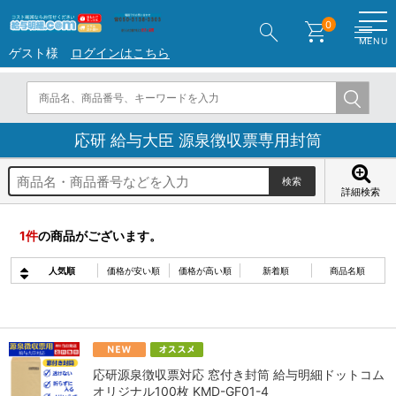
search
shopping_cart
menu
0
MENU
ゲスト様
ログインはこちら
応研 給与大臣 源泉徴収票専用封筒
詳細検索
1
件
の商品がございます。
人気順
価格が安い順
価格が高い順
新着順
商品名順
応研源泉徴収票対応 窓付き封筒 給与明細ドットコム
オリジナル100枚 KMD-GF01-4