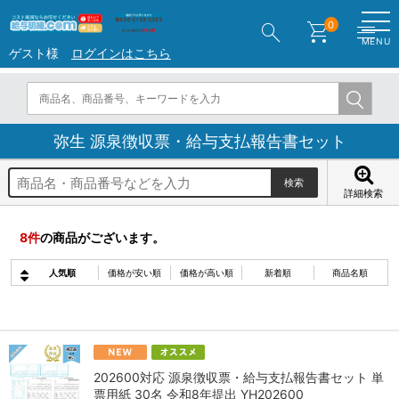
search
shopping_cart
menu
0
MENU
ゲスト様
ログインはこちら
弥生 源泉徴収票・給与支払報告書セット
詳細検索
8
件
の商品がございます。
人気順
価格が安い順
価格が高い順
新着順
商品名順
202600対応 源泉徴収票・給与支払報告書セット 単
票用紙 30名 令和8年提出 YH202600