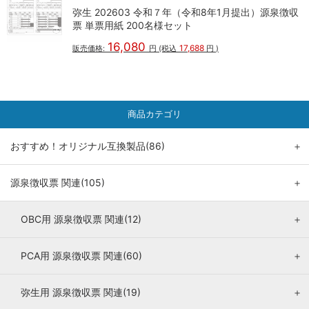
弥生 202603 令和７年（令和8年1月提出）源泉徴収
票 単票用紙 200名様セット
16,080
17,688
販売価格:
円
(税込
円
)
商品カテゴリ
おすすめ！オリジナル互換製品(86)
＋
源泉徴収票 関連(105)
＋
OBC用 源泉徴収票 関連(12)
＋
PCA用 源泉徴収票 関連(60)
＋
弥生用 源泉徴収票 関連(19)
＋