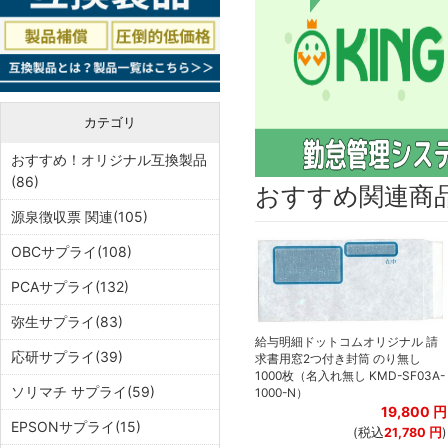
カテゴリ
おすすめ！オリジナル互換製品
(86)
おすすめ関連商
源泉徴収票 関連(105)
OBCサプライ(108)
PCAサプライ(132)
弥生サプライ(83)
給与明細ドットコムオリジナル 請
応研サプライ(39)
求書用窓2つ付き封筒 のり無し
1000枚（名入れ無し KMD-SF03A-
ソリマチ サプライ(59)
1000-N）
19,800
円
EPSONサプライ(15)
(税込
21,780
円
)