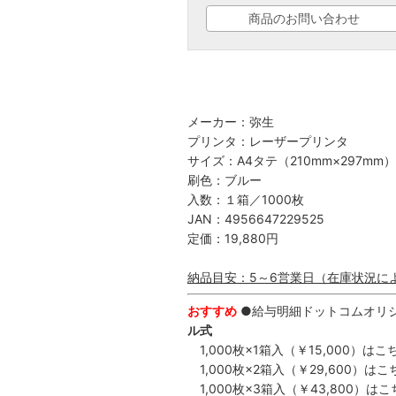
商品のお問い合わせ
メーカー：弥生
プリンタ：レーザープリンタ
サイズ：A4タテ（210mm×297mm）
刷色：ブルー
入数：１箱／1000枚
JAN：4956647229525
定価：19,880円
納品目安：5～6営業日（在庫状況に
おすすめ
●給与明細ドットコムオリジナ
ル式
1,000枚×1箱入（￥15,000）は
こ
1,000枚×2箱入（￥29,600）は
こ
1,000枚×3箱入（￥43,800）は
こ