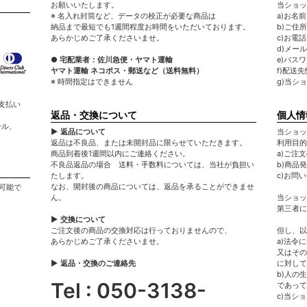
お願いいたします。
当ショッ
※ 名入れ封筒など、データの校正が必要な商品は
a)お名
納品まで最短でも1週間程度お時間をいただいております。
b)ご住所
あらかじめご了承くださいませ。
c)お電
d)メー
● 宅配業者：佐川急便・ヤマト運輸
e)パス
ヤマト運輸 ネコポス・郵送など（送料無料）
f)配送
※ 時間指定はできません
g)当シ
支払い
返品・交換について
個人情
ール、
▶ 返品について
当ショッ
返品は不良品、または未開封品に限らせていただきます。
利用目的
商品到着後1週間以内にご連絡ください。
a)ご注
不良品返品の場合 送料・手数料については、当社が負担い
b)商品
たします。
c)お問
なお、開封後の商品については、返品を承ることができませ
可能で
ん。
当ショッ
第三者に
▶ 交換について
ご注文後の商品の交換対応は行っておりませんので、
但し、以
あらかじめご了承くださいませ。
a)法令
又はその
▶ 返品・交換のご連絡先
に対して
b)人の
Tel : 050-3138-
であって
c)当シ