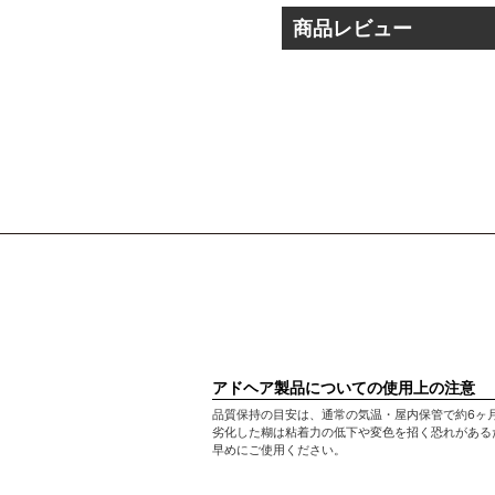
商品レビュー
アドヘア製品についての使用上の注意
品質保持の目安は、通常の気温・屋内保管で約6ヶ
劣化した糊は粘着力の低下や変色を招く恐れがある
早めにご使用ください。