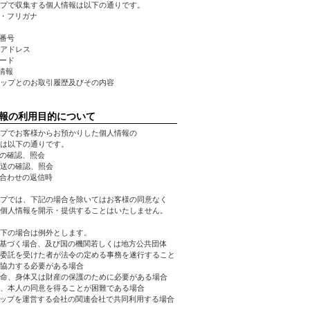
プで収集する個人情報は以下の通りです。
前・フリガナ
話番号
ルアドレス
ワード
先情報
ョップとのお取引履歴及びその内容
報の利用目的について
プでお客様からお預かりした個人情報の
は以下の通りです。
文の確認、照会
発送の確認、照会
い合わせの返信時
プでは、下記の場合を除いてはお客様の同意なく
個人情報を開示・提供することはいたしません。
下の場合は例外とします。
に基づく場合、及び国の機関若しくは地方公共団体
委託を受けた者が法令の定める事務を遂行すること
協力する必要がある場合
生命、身体又は財産の保護のために必要がある場合
、本人の同意を得ることが困難である場合
ョップを運営する会社の関連会社で共同利用する場合