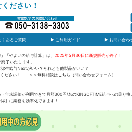
せください！
よくあるご質問
▶ ご利用ガイド
▶ お問い合わ
与」「やよいの給与計算」は、
2025年5月30日に新規販売が終了
！
トが終了いたします。
弥生給与Nextがいい？それとも他製品がいい？
ご相談ください！ ＞＞無料相談は
こちら（問い合わせフォーム）
年末調整が利用できて月額300円/名のKINGOFTIME給与への乗り
お得】に業務を効率化できます！