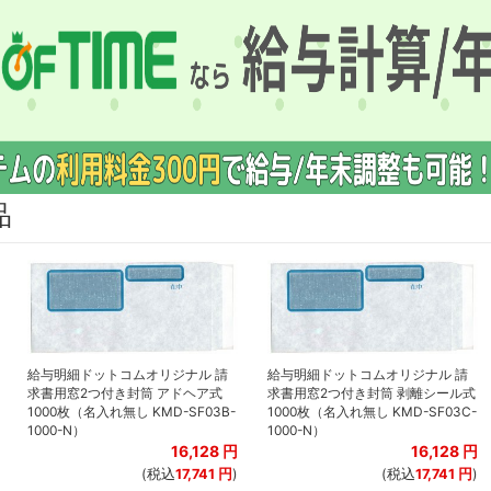
品
給与明細ドットコムオリジナル 請
給与明細ドットコムオリジナル 請
求書用窓2つ付き封筒 アドヘア式
求書用窓2つ付き封筒 剥離シール式
1000枚（名入れ無し KMD-SF03B-
1000枚（名入れ無し KMD-SF03C-
1000-N）
1000-N）
16,128
円
16,128
円
(税込
17,741
円
)
(税込
17,741
円
)