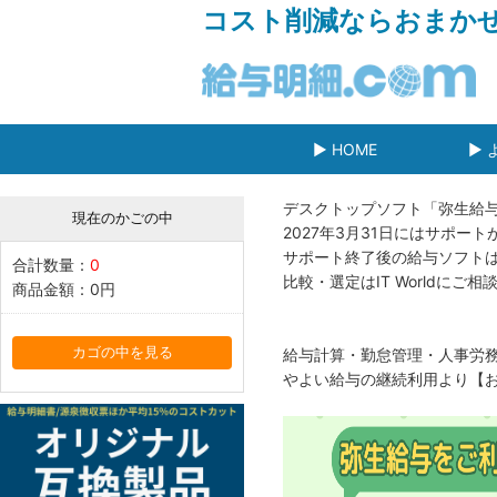
コスト削減ならおまか
▶ HOME
▶ 
デスクトップソフト「弥生給
現在のかごの中
2027年3月31日にはサポー
サポート終了後の給与ソフトは
合計数量：
0
比較・選定はIT Worldに
商品金額：
0円
カゴの中を見る
給与計算・勤怠管理・人事労務・
やよい給与の継続利用より【