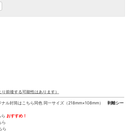
より前後する可能性はあります）
ル封筒はこちら同色 同一サイズ（218mm×108mm）
剥離シー
ちら
おすすめ！
ちら
ちら