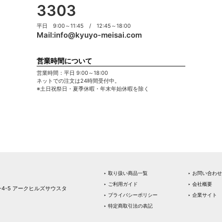
3303
平日 9:00～11:45 / 12:45～18:00
Mail:
info@kyuyo-meisai.com
営業時間について
営業時間：平日 9:00～18:00
ネットでの注文は24時間受付中。
※土日祝祭日・夏季休暇・年末年始休暇を除く
‣ 取り扱い商品一覧
‣ お問い合わせ
‣ ご利用ガイド
‣ 会社概要
1-4-5 アークヒルズサウスタ
‣ プライバシーポリシー
‣ 企業サイト
‣ 特定商取引法の表記