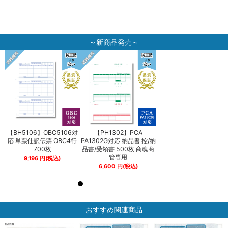
～新商品発売～
【BH5106】OBC5106対
【PH1302】PCA
【BH5106】OBC5106
納
応 単票仕訳伝票 OBC4行
PA1302G対応 納品書 控/納
応 単票仕訳伝票 OBC4
商
700枚
品書/受領書 500枚 商魂商
700枚
管専用
9,196
円
(税込)
9,196
円
(税込)
6,600
円
(税込)
おすすめ関連商品