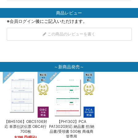
商品レビュー
※
会員ログイン
後にご記入いただけます。
この商品のレビューを書く
～新商品発売～
【BH5106】OBC5106対
【PH1302】PCA
【BH5106】OBC5106
納
応 単票仕訳伝票 OBC4行
PA1302G対応 納品書 控/納
応 単票仕訳伝票 OBC4
商
700枚
品書/受領書 500枚 商魂商
700枚
管専用
9,196
円
(税込)
9,196
円
(税込)