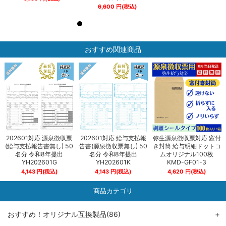
6,600
円
(税込)
おすすめ関連商品
202601対応 源泉徴収票
202601対応 給与支払報
弥生源泉徴収票対応 窓付
(給与支払報告書無し) 50
告書(源泉徴収票無し) 50
き封筒 給与明細ドットコ
名分 令和8年提出
名分 令和8年提出
ムオリジナル100枚
YH202601G
YH202601K
KMD-GF01-3
4,143
円
(税込)
4,143
円
(税込)
4,620
円
(税込)
商品カテゴリ
おすすめ！オリジナル互換製品(86)
＋