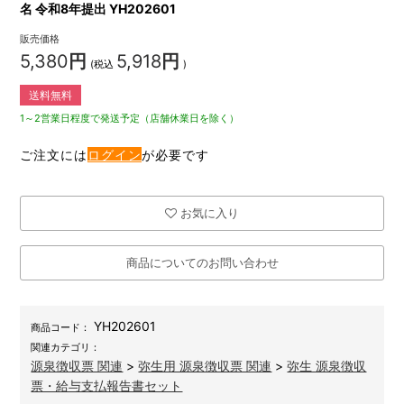
名 令和8年提出 YH202601
販売価格
5,380
円
5,918
円
(税込
)
送料無料
1～2営業日程度で発送予定（店舗休業日を除く）
ご注文には
ログイン
が必要です
お気に入り
商品についてのお問い合わせ
YH202601
商品コード：
関連カテゴリ：
源泉徴収票 関連
>
弥生用 源泉徴収票 関連
>
弥生 源泉徴収
票・給与支払報告書セット