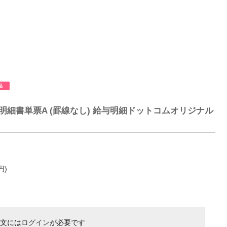
 給与明細書単票A (罫線なし) 給与明細ドットコムオリジナル
円)
文には
ログイン
が必要です