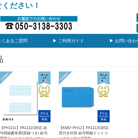
せください！
よくあるご質問
▶ ご利用ガイド
▶ お問い合わ
品
【PH1111】PA1111G対応 給
【KMDｰPH12】PA1112G対応
与明細書単票(罫線つき) 給与
窓付き封筒 給与明細ドットコ