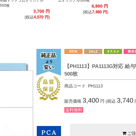
明細ドットコムオリジナル
ムオリジナル500枚
500枚
6,800
円
3,700
円
(税込
7,480
円
)
(税込
4,070
円
)
【PH1113】PA1113G対応
500枚
商品コード:
PH1113
3,400
3,740
販売価格
円 (税込
送料無料
ご注