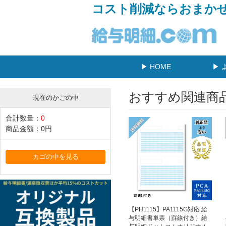
コスト削減ならおまか
▶ HOME
▶ 
おすすめ関連商
現在のかごの中
合計数量：
0
商品金額：
0円
カゴの中を見る
【PH1115】PA1115G対応 給
与明細書単票（罫線付き）給