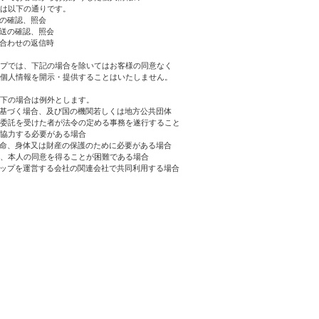
は以下の通りです。
文の確認、照会
発送の確認、照会
い合わせの返信時
プでは、下記の場合を除いてはお客様の同意なく
個人情報を開示・提供することはいたしません。
下の場合は例外とします。
に基づく場合、及び国の機関若しくは地方公共団体
委託を受けた者が法令の定める事務を遂行すること
協力する必要がある場合
生命、身体又は財産の保護のために必要がある場合
、本人の同意を得ることが困難である場合
ョップを運営する会社の関連会社で共同利用する場合