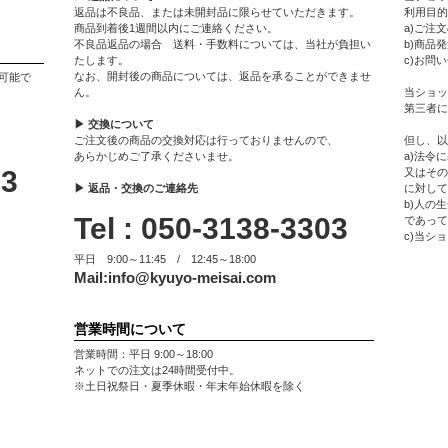
返品は不良品、または未開封品に限らせていただきます。
利用目的
商品到着後1週間以内にご連絡ください。
a)ご注
不良品返品の場合 送料・手数料については、当社が負担い
b)商品
たします。
c)お問
なお、開封後の商品については、返品を承ることができませ
可能で
ん。
当ショッ
第三者に
▶ 交換について
ご注文後の商品の交換対応は行っておりませんので、
但し、以
あらかじめご了承くださいませ。
a)法令
03
又はその
▶ 返品・交換のご連絡先
に対して
b)人の
Tel : 050-3138-3303
であって
c)当シ
平日 9:00～11:45 / 12:45～18:00
Mail:
info@kyuyo-meisai.com
営業時間について
営業時間：平日 9:00～18:00
ネットでの注文は24時間受付中。
※土日祝祭日・夏季休暇・年末年始休暇を除く