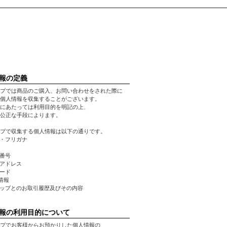
報の定義
プでは商品のご購入、お問い合わせをされた際に
個人情報を収集することがございます。
にあたっては利用目的を明記の上、
公正な手段によります。
プで収集する個人情報は以下の通りです。
前・フリガナ
話番号
ルアドレス
ワード
先情報
ョップとのお取引履歴及びその内容
報の利用目的について
プでお客様からお預かりした個人情報の