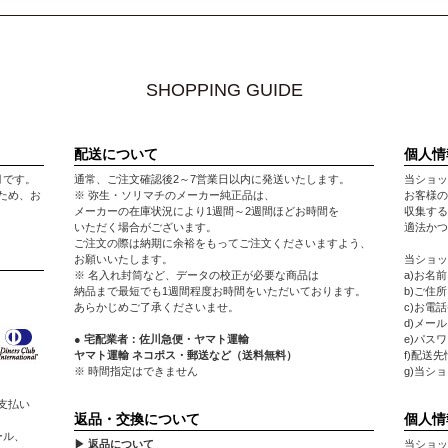
SHOPPING GUIDE
配送について
個人情
月です。
通常、ご注文確認後2～7営業日以内に発送いたします。
当ショッ
ため、お
※ 弥生・ソリマチのメーカー純正品は、
お客様の
メーカーの在庫状況により1週間～2週間ほどお時間を
収集する
いただく場合がございます。
適法かつ
ご注文の際は納期に余裕をもってご注文くださいますよう、
お願いいたします。
当ショッ
※ 名入れ封筒など、データの校正が必要な商品は
a)お名
納品まで最短でも1週間程度お時間をいただいております。
b)ご住所
あらかじめご了承くださいませ。
c)お電
d)メー
● 宅配業者：佐川急便・ヤマト運輸
e)パス
ヤマト運輸 ネコポス・郵送など（送料無料）
f)配送
※ 時間指定はできません
g)当シ
支払い
返品・交換について
個人情
ール、
▶ 返品について
当ショッ