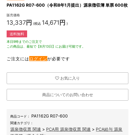
PA1162G R07-600（令和8年1月提出）源泉徴収簿 単票 600枚
販売価格
13,337
円
14,671
円
(税込
)
送料無料
本日9時までのご注文で
この商品は、最短で【8月13日】にお届け可能です。
ご注文には
ログイン
が必要です
お気に入り
商品についてのお問い合わせ
PA1162G R07-600
商品コード：
関連カテゴリ：
源泉徴収票 関連
>
PCA用 源泉徴収票 関連
>
PCA給与 源泉