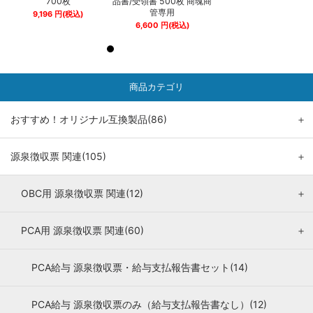
商
700枚
品書/受領書 500枚 商魂商
700枚
管専用
9,196
円
(税込)
9,196
円
(税込)
6,600
円
(税込)
商品カテゴリ
おすすめ！オリジナル互換製品(86)
＋
源泉徴収票 関連(105)
＋
OBC用 源泉徴収票 関連(12)
＋
PCA用 源泉徴収票 関連(60)
＋
PCA給与 源泉徴収票・給与支払報告書セット(14)
PCA給与 源泉徴収票のみ（給与支払報告書なし）(12)