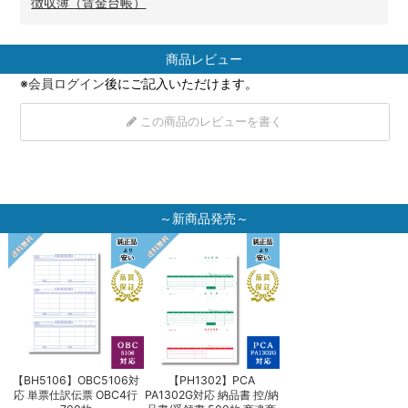
徴収簿（賃金台帳）
商品レビュー
※
会員ログイン
後にご記入いただけます。
この商品のレビューを書く
～新商品発売～
【BH5106】OBC5106対
【PH1302】PCA
【BH5106】OBC5106
納
応 単票仕訳伝票 OBC4行
PA1302G対応 納品書 控/納
応 単票仕訳伝票 OBC4