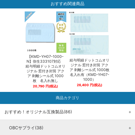
おすすめ関連商品
【KMDｰYH07ｰ1000ｰ
給与明細ドットコムオリ
N】弥生333107対応
ジナル 窓付き封筒 アク
給与明細ドットコムオリ
ア 剥離シール式 1000枚
ジナル 窓付き封筒 アク
名入れ有（KMD-YH07-
ア 剥離シール式 1000
1000）
枚 名入れ無し
26,400
円
(税込)
20,790
円
(税込)
商品カテゴリ
おすすめ！オリジナル互換製品(86)
＋
OBCサプライ(38)
＋