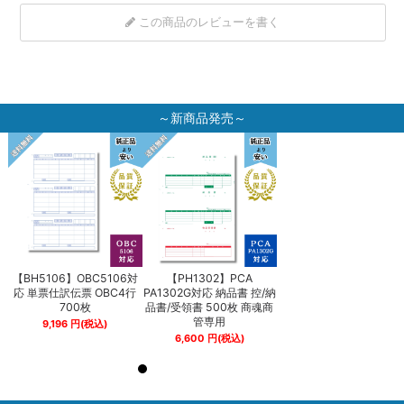
この商品のレビューを書く
～新商品発売～
【BH5106】OBC5106対
【PH1302】PCA
【BH5106】OBC5106
納
応 単票仕訳伝票 OBC4行
PA1302G対応 納品書 控/納
応 単票仕訳伝票 OBC4
商
700枚
品書/受領書 500枚 商魂商
700枚
管専用
9,196
円
(税込)
9,196
円
(税込)
6,600
円
(税込)