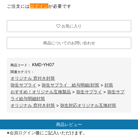
ご注文には
ログイン
が必要です
お気に入り
商品についてのお問い合わせ
KMD-YH07
商品コード：
関連カテゴリ：
オリジナル 窓付き封筒
弥生サプライ
>
弥生サプライ 給与明細/封筒
>
封筒
おすすめ！オリジナル互換製品
>
弥生サプライ
>
弥生サプ
ライ給与明細封筒
オリジナル 窓付き封筒
>
弥生対応オリジナル互換封筒
商品レビュー
※
会員ログイン
後にご記入いただけます。