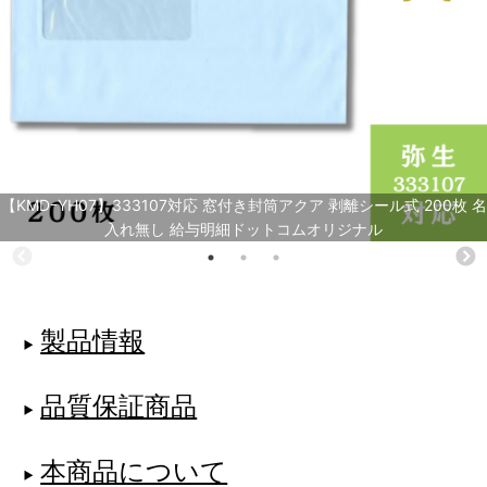
【KMDｰYH07】333107対応 窓付き封筒アクア 剥離シール式 200枚 名
入れ無し 給与明細ドットコムオリジナル
製品情報
品質保証商品
本商品について