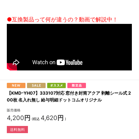
●互換製品って何が違うの？動画で解説中！
【KMDｰYH07】333107対応 窓付き封筒アクア 剥離シール式 2
00枚 名入れ無し 給与明細ドットコムオリジナル
販売価格
4,200
円
4,620
円
(税込
)
送料無料