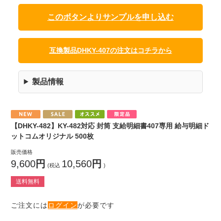
このボタンよりサンプルを申し込む
互換製品DHKY-407の注文はコチラから
製品情報
【DHKY-482】KY-482対応 封筒 支給明細書407専用 給与明細ド
ットコムオリジナル 500枚
販売価格
9,600
円
10,560
円
(税込
)
送料無料
ご注文には
ログイン
が必要です