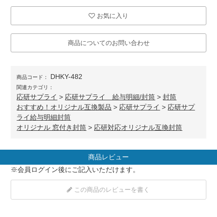
お気に入り
商品についてのお問い合わせ
DHKY-482
商品コード：
関連カテゴリ：
応研サプライ
>
応研サプライ 給与明細/封筒
>
封筒
おすすめ！オリジナル互換製品
>
応研サプライ
>
応研サプ
ライ給与明細封筒
オリジナル 窓付き封筒
>
応研対応オリジナル互換封筒
商品レビュー
※
会員ログイン
後にご記入いただけます。
この商品のレビューを書く