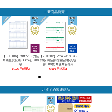
～新商品発売～
2G
【BH5106】OBC5106対応
【PH1302】PCA PA1302G
【BH5106】OBC5106対
領
単票仕訳伝票 OBC4行 700
対応 納品書 控/納品書/受領
単票仕訳伝票 OBC4行 70
枚
書 500枚 商魂商管専用
枚
9,196
円
(税込)
6,600
円
(税込)
9,196
円
(税込)
おすすめ関連商品