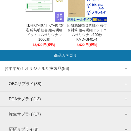
【DHKY-407】KY-407対
応研源泉徴収票対応 窓付
応 給与明細書 給与明細
き封筒 給与明細ドットコ
ドットコムオリジナル
ムオリジナル100枚
1000枚
KMD-GF01-4
13,420
円
(税込)
4,620
円
(税込)
商品カテゴリ
おすすめ！オリジナル互換製品(86)
＋
OBCサプライ(38)
＋
PCAサプライ(13)
＋
弥生サプライ(17)
＋
応研サプライ(8)
＋