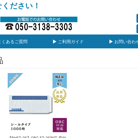
せください！
よくあるご質問
▶ ご利用ガイド
▶ お問い合わ
品
【BHFT-2S】OBC FT-2S対応 窓付