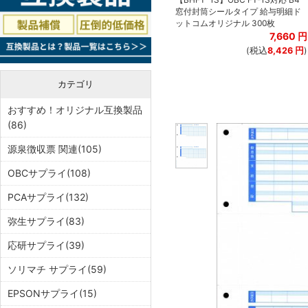
窓付封筒シールタイプ 給与明細ド
ットコムオリジナル 300枚
7,660
円
(税込
8,426
円
)
カテゴリ
おすすめ！オリジナル互換製品
(86)
源泉徴収票 関連(105)
OBCサプライ(108)
PCAサプライ(132)
弥生サプライ(83)
応研サプライ(39)
ソリマチ サプライ(59)
EPSONサプライ(15)