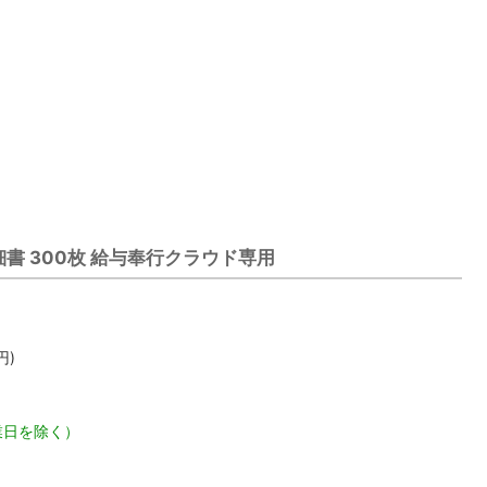
明細書 300枚 給与奉行クラウド専用
円)
業日を除く）