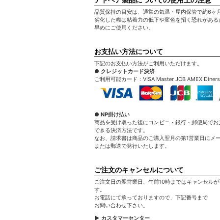
品質保持の目安は、通常の気温・屋内保管で約6ヶ
劣化した糊は粘着力の低下や変色を招く恐れがある
早めにご使用ください。
お支払い方法について
下記のお支払い方法がご利用いただけます。
● クレジットカード決済
ご利用可能カード：VISA Master JCB AMEX Diners
● NP掛け払い
商品を受け取った後にコンビニ・銀行・郵便局でお
できる決済方法です。
なお、請求書は商品のご購入翌月の第1営業日にメ
または郵送で発行いたします。
ご注文のキャンセルについて
ご注文日の翌営業日、午前10時まではキャンセルが
す。
お電話にて承っておりますので、下記番号まで
お問い合わせ下さい。
▶ カスタマーセンター