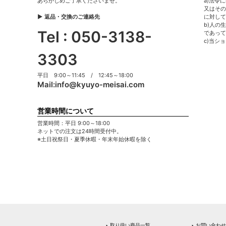
あらかじめご了承くださいませ。
a)法令
又はその
▶ 返品・交換のご連絡先
に対して
b)人の
Tel : 050-3138-
であって
c)当シ
3303
平日 9:00～11:45 / 12:45～18:00
Mail:
info@kyuyo-meisai.com
営業時間について
営業時間：平日 9:00～18:00
ネットでの注文は24時間受付中。
※土日祝祭日・夏季休暇・年末年始休暇を除く
‣ 取り扱い商品一覧
‣ お問い合わせ