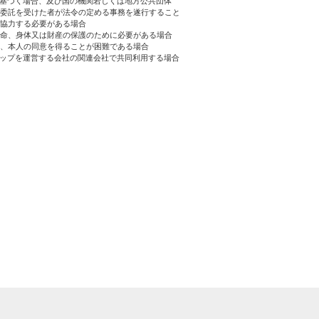
に基づく場合、及び国の機関若しくは地方公共団体
委託を受けた者が法令の定める事務を遂行すること
協力する必要がある場合
生命、身体又は財産の保護のために必要がある場合
、本人の同意を得ることが困難である場合
ョップを運営する会社の関連会社で共同利用する場合