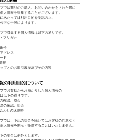
プでは商品のご購入、お問い合わせをされた際に
個人情報を収集することがございます。
にあたっては利用目的を明記の上、
公正な手段によります。
プで収集する個人情報は以下の通りです。
前・フリガナ
話番号
ルアドレス
ワード
先情報
ョップとのお取引履歴及びその内容
報の利用目的について
プでお客様からお預かりした個人情報の
は以下の通りです。
文の確認、照会
発送の確認、照会
い合わせの返信時
プでは、下記の場合を除いてはお客様の同意なく
個人情報を開示・提供することはいたしません。
下の場合は例外とします。