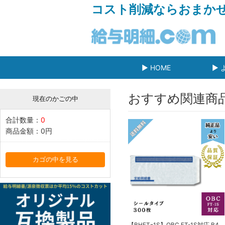
コスト削減ならおまか
▶ HOME
▶ 
おすすめ関連商
現在のかごの中
合計数量：
0
商品金額：
0円
カゴの中を見る
【BHFTｰ1S】OBC FT-1S対応 B4