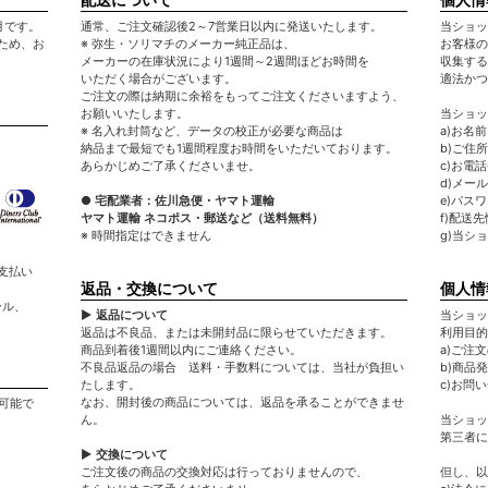
月です。
通常、ご注文確認後2～7営業日以内に発送いたします。
当ショッ
ため、お
※ 弥生・ソリマチのメーカー純正品は、
お客様の
メーカーの在庫状況により1週間～2週間ほどお時間を
収集する
いただく場合がございます。
適法かつ
ご注文の際は納期に余裕をもってご注文くださいますよう、
お願いいたします。
当ショッ
※ 名入れ封筒など、データの校正が必要な商品は
a)お名
納品まで最短でも1週間程度お時間をいただいております。
b)ご住所
あらかじめご了承くださいませ。
c)お電
d)メー
● 宅配業者：佐川急便・ヤマト運輸
e)パス
ヤマト運輸 ネコポス・郵送など（送料無料）
f)配送
※ 時間指定はできません
g)当シ
支払い
返品・交換について
個人情
ール、
▶ 返品について
当ショッ
返品は不良品、または未開封品に限らせていただきます。
利用目的
商品到着後1週間以内にご連絡ください。
a)ご注
不良品返品の場合 送料・手数料については、当社が負担い
b)商品
たします。
c)お問
なお、開封後の商品については、返品を承ることができませ
可能で
ん。
当ショッ
第三者に
▶ 交換について
ご注文後の商品の交換対応は行っておりませんので、
但し、以