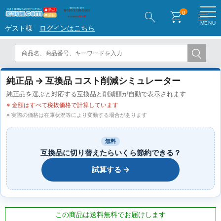
search
shopping_cart
menu
0
MENU
ゲスト様
ログインはこちら
純正品 → 互換品 コスト削減シミュレーター
純正品を選ぶと対応する互換品と削減額が自動で表示されます
※ 金額はすべて税抜価格で計算しています
※ 実際の価格は在庫状況等により変動する場合があります
無料
互換品に切り替えたらいくら節約できる？
試算する →
この商品は送料無料でお届けします