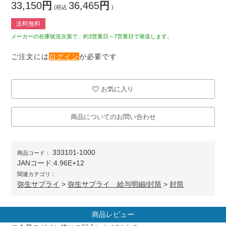
33,150
円
36,465
円
(税込
)
送料無料
メーカーの在庫状況次第で、約3営業日～7営業日で発送します。
ご注文には
ログイン
が必要です
お気に入り
商品についてのお問い合わせ
333101-1000
商品コード：
JANコード:
4.96E+12
関連カテゴリ：
弥生サプライ
>
弥生サプライ 給与明細/封筒
>
封筒
商品レビュー