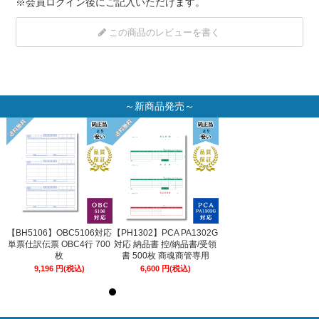
※
会員ログイン
後にご記入いただけます。
この商品のレビューを書く
～新商品発売～
2G
【BH5106】OBC5106対応
【PH1302】PCA PA1302G
【BH5106】OBC5106対
領
単票仕訳伝票 OBC4行 700
対応 納品書 控/納品書/受領
単票仕訳伝票 OBC4行 70
枚
書 500枚 商魂商管専用
枚
9,196
円
(税込)
6,600
円
(税込)
9,196
円
(税込)