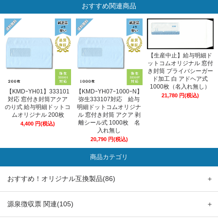
おすすめ関連商品
【生産中止】給与明細ド
ットコムオリジナル 窓付
き封筒 プライバシーガー
ド加工 白 アドヘア式
1000枚（名入れ無し）
【KMDｰYH01】333101
【KMDｰYH07ｰ1000ｰN】
21,780
円
(税込)
対応 窓付き封筒アクア
弥生333107対応 給与
のり式 給与明細ドットコ
明細ドットコムオリジナ
ムオリジナル 200枚
ル 窓付き封筒 アクア 剥
離シール式 1000枚 名
4,400
円
(税込)
入れ無し
20,790
円
(税込)
商品カテゴリ
おすすめ！オリジナル互換製品(86)
＋
源泉徴収票 関連(105)
＋