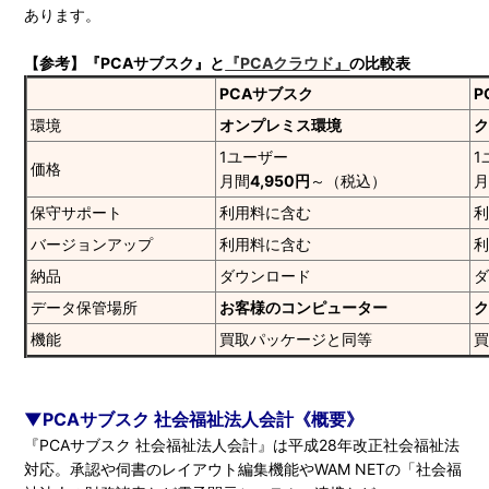
あります。
【参考】『PCAサブスク』と
『PCAクラウド』
の比較表
PCAサブスク
P
環境
オンプレミス環境
1ユーザー
1
価格
月間
4,950円
～（税込）
保守サポート
利用料に含む
バージョンアップ
利用料に含む
納品
ダウンロード
データ保管場所
お客様のコンピューター
機能
買取パッケージと同等
▼PCAサブスク 社会福祉法人会計《概要》
『PCAサブスク 社会福祉法人会計』は平成28年改正社会福祉法
対応。承認や伺書のレイアウト編集機能やWAM NETの「社会福