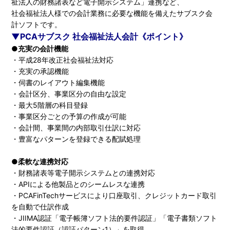
祉法人の財務諸表など電子開示システム」連携など、
社会福祉法人様での会計業務に必要な機能を備えたサブスク会
計ソフトです。
▼PCAサブスク 社会福祉法人会計《ポイント》
●充実の会計機能
・平成28年改正社会福祉法対応
・充実の承認機能
・伺書のレイアウト編集機能
・会計区分、事業区分の自由な設定
・最大5階層の科目登録
・事業区分ごとの予算の作成が可能
・会計間、事業間の内部取引仕訳に対応
・豊富なパターンを登録できる配賦処理
●柔軟な連携対応
・財務諸表等電子開示システムとの連携対応
・APIによる他製品とのシームレスな連携
・PCAFinTechサービスにより口座取引、クレジットカード取引
を自動で仕訳作成
・JIIMA認証「電子帳簿ソフト法的要件認証」「電子書類ソフト
法的要件認証（認証パターン1）」を取得