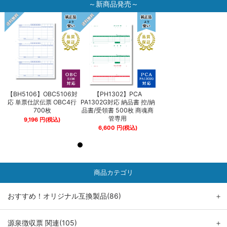
～新商品発売～
【BH5106】OBC5106対
【PH1302】PCA
【BH5106】OBC5106
納
応 単票仕訳伝票 OBC4行
PA1302G対応 納品書 控/納
応 単票仕訳伝票 OBC4
商
700枚
品書/受領書 500枚 商魂商
700枚
管専用
9,196
円
(税込)
9,196
円
(税込)
6,600
円
(税込)
商品カテゴリ
おすすめ！オリジナル互換製品(86)
＋
源泉徴収票 関連(105)
＋