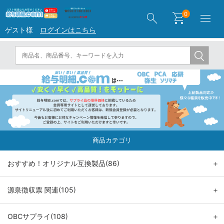
search
shopping_cart
menu
0
ゲスト様
ログインはこちら
商品カテゴリ
おすすめ！オリジナル互換製品(86)
＋
源泉徴収票 関連(105)
＋
OBCサプライ(108)
＋