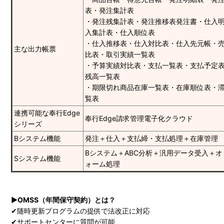
表・発注集計表
・発注残集計表・発注推移表発注書・仕入
入集計表・仕入順位表
・仕入推移表・仕入対比表・仕入先元帳・
主な出力帳票
比表・取引実績一覧表
・予算実績対比表・支払一覧表・支払予定
残高一覧表
・期限切れ商品在庫一覧表・在庫順位表・
覧表
連携可能な奉行Edge
奉行Edge請求管理電子化クラウド
シリーズ
Bシステム機能
発注＋仕入＋支払締・支払処理＋在庫管理
Bシステム＋ABC分析＋汎用データ受入＋
Sシステム機能
ォーム処理
▶OMSS（年間保守契約）とは？
✔随時更新プログラムの提供で法改正に対応
✔サポートセンターに質問が可能