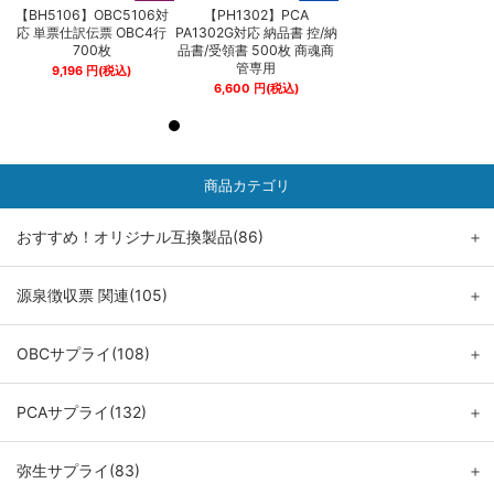
【BH5106】OBC5106対
【PH1302】PCA
【BH5106】OBC5106
納
応 単票仕訳伝票 OBC4行
PA1302G対応 納品書 控/納
応 単票仕訳伝票 OBC4
商
700枚
品書/受領書 500枚 商魂商
700枚
管専用
9,196
円
(税込)
9,196
円
(税込)
6,600
円
(税込)
商品カテゴリ
おすすめ！オリジナル互換製品(86)
＋
源泉徴収票 関連(105)
＋
OBCサプライ(108)
＋
PCAサプライ(132)
＋
弥生サプライ(83)
＋