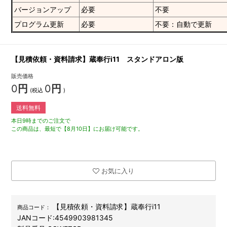
バージョンアップ
必要
不要
プログラム更新
必要
不要：自動で更新
【見積依頼・資料請求】蔵奉行i11 スタンドアロン版
販売価格
0
円
0
円
(税込
)
送料無料
本日9時までのご注文で
この商品は、最短で【8月10日】にお届け可能です。
お気に入り
【見積依頼・資料請求】蔵奉行i11
商品コード：
JANコード:
4549903981345