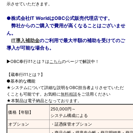
示させていただきます。
●株式会社IT WorldはOBC公式販売代理店です。
弊社からのご購入で費用が高くなることはございませ
ん。
IT導入補助金
のご利用で最大半額の補助を受けてのご
導入が可能な場合も。
▶OBC奉行i11とは？は
こちら
のページで解説中！
【蔵奉行i11とは？】
●基本的な機能
★システムについて詳細な説明をOBC担当者よりさせていただ
くことも可能です。お気軽に
無料相談
をご活用ください
★本製品は電子納品となっております。
250,000円～
価格【年額】
システム構成による
オプション
・証憑保管オプション
・商品台帳・得意先台帳・発注明細表・発