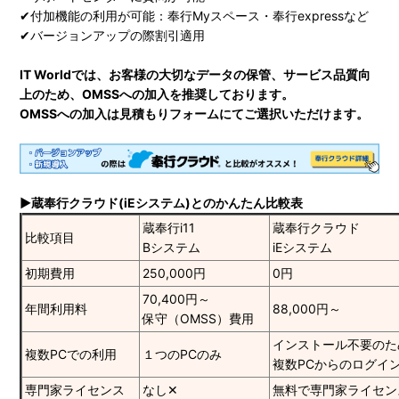
✔付加機能の利用が可能：奉行Myスペース・奉行expressなど
✔バージョンアップの際割引適用
IT Worldでは、お客様の大切なデータの保管、サービス品質向
上のため、OMSSへの加入を推奨しております。
OMSSへの加入は見積もりフォームにてご選択いただけます。
▶蔵奉行クラウド(iEシステム)とのかんたん比較表
蔵奉行i11
蔵奉行クラウド
比較項目
Bシステム
iEシステム
初期費用
250,000円
0円
70,400円～
年間利用料
88,000円～
保守（OMSS）費用
インストール不要のた
複数PCでの利用
１つのPCのみ
複数PCからのログイ
専門家ライセンス
なし✕
無料で専門家ライセン