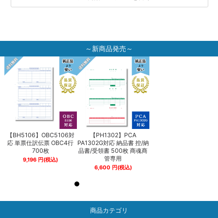
～新商品発売～
【BH5106】OBC5106対
【PH1302】PCA
【BH5106】OBC5106
納
応 単票仕訳伝票 OBC4行
PA1302G対応 納品書 控/納
応 単票仕訳伝票 OBC4
商
700枚
品書/受領書 500枚 商魂商
700枚
管専用
9,196
円
(税込)
9,196
円
(税込)
6,600
円
(税込)
商品カテゴリ