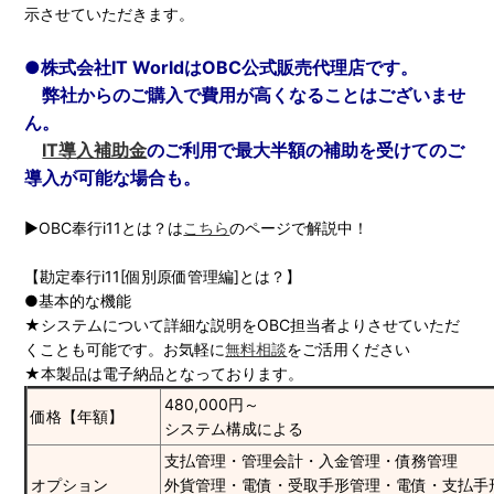
示させていただきます。
●株式会社IT WorldはOBC公式販売代理店です。
弊社からのご購入で費用が高くなることはございませ
ん。
IT導入補助金
のご利用で最大半額の補助を受けてのご
導入が可能な場合も。
▶OBC奉行i11とは？は
こちら
のページで解説中！
【勘定奉行i11[個別原価管理編]とは？】
●基本的な機能
★システムについて詳細な説明をOBC担当者よりさせていただ
くことも可能です。お気軽に
無料相談
をご活用ください
★本製品は電子納品となっております。
480,000円～
価格【年額】
システム構成による
支払管理・管理会計・入金管理・債務管理
オプション
外貨管理・電債・受取手形管理・電債・支払手