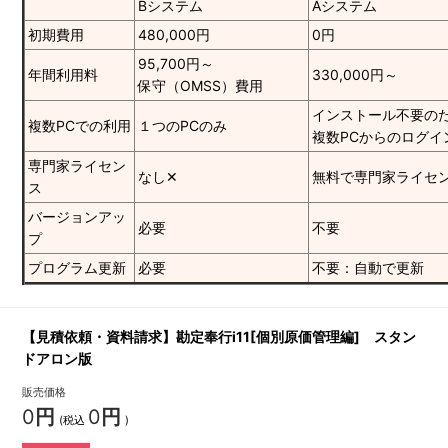
Bシステム
Aシステム
初期費用
480,000円
0円
95,700円～
年間利用料
330,000円～
保守（OMSS）費用
インストール不要の
複数PCでの利用
１つのPCのみ
複数PCからのログイ
専門家ライセン
なし✕
無料で専門家ライセ
ス
バージョンアッ
必要
不要
プ
プログラム更新
必要
不要：自動で更新
【見積依頼・資料請求】勘定奉行i11[個別原価管理編] スタン
ドアロン版
販売価格
0
円
0
円
(税込
)