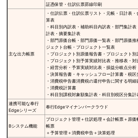
証憑保管・仕訳伝票罫線印刷
・仕訳伝票・仕訳伝票リスト・元帳・日計表・
算表
・科目別内訳表・補助科目内訳表・部門集計表
計表・摘要集計表
・部門原価台帳・部門原価一覧表・部門原価推
ジェクト台帳・プロジェクト一覧表
主な出力帳票
・プロジェクト別原価報告書・プロジェクト別
・プロジェクト別予算実績対比表・推移表・対
・経営分析・予算実績対比表・損益分岐点分析
・決算報告書・キャッシュフロー計算書・税区
・消費税申告書消費税の還付申告に関する明細
・消費税計算書
・科目別課税対象額集計表・科目別税区分集計
連携可能な奉行
奉行Edgeマイナンバークラウド
Edgeシリーズ
プロジェクト管理＋仕訳処理＋会計帳票＋原価
Bシステム機能
帳票
＋予算管理＋消費税申告＋決算処理