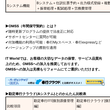
Bシステム＋仕訳伝票予約＋出力様式登録＋複
Sシステム機能
＋振替処理＋配賦処理＋労務費管理
▶OMSS（年間保守契約）とは？
✔随時更新プログラムの提供で法改正に対応
✔サポートセンターに質問が可能
✔付加機能の利用が可能：奉行Myスペース・奉行expressなど
✔バージョンアップの際割引適用
IT Worldでは、お客様の大切なデータの保管、サービス品質向
上のため、OMSSへの加入を推奨しております。
OMSSへの加入は見積もりフォームにてご選択いただけます。
▶勘定奉行クラウド(Aシステム)とのかんたん比較表
勘定奉行i11[個別原価管理
勘定奉行クラウド[個
比較項目
編]
編]