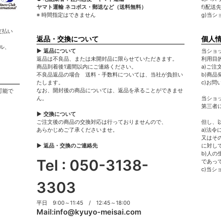
ヤマト運輸 ネコポス・郵送など（送料無料）
f)配送
※ 時間指定はできません
g)当
支払い
返品・交換について
個人
ル、
▶ 返品について
当ショ
返品は不良品、または未開封品に限らせていただきます。
利用目
商品到着後1週間以内にご連絡ください。
a)ご注
不良品返品の場合 送料・手数料については、当社が負担い
b)商
たします。
c)お問
なお、開封後の商品については、返品を承ることができませ
可能で
ん。
当ショ
第三者
▶ 交換について
ご注文後の商品の交換対応は行っておりませんので、
但し、
あらかじめご了承くださいませ。
a)法
又はそ
▶ 返品・交換のご連絡先
に対し
b)人
Tel : 050-3138-
であっ
c)当
3303
平日 9:00～11:45 / 12:45～18:00
Mail:
info@kyuyo-meisai.com