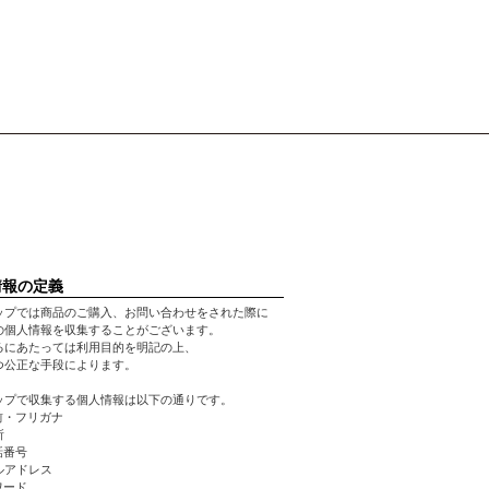
情報の定義
ップでは商品のご購入、お問い合わせをされた際に
の個人情報を収集することがございます。
るにあたっては利用目的を明記の上、
つ公正な手段によります。
ップで収集する個人情報は以下の通りです。
前・フリガナ
所
話番号
ルアドレス
ワード