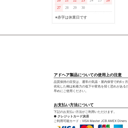
20
21
22
23
24
25
26
27
28
29
30
※赤字は休業日です
アドヘア製品についての使用上の注意
品質保持の目安は、通常の気温・屋内保管で約6ヶ
劣化した糊は粘着力の低下や変色を招く恐れがある
早めにご使用ください。
お支払い方法について
下記のお支払い方法がご利用いただけます。
● クレジットカード決済
ご利用可能カード：VISA Master JCB AMEX Diners