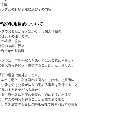
先情報
ショップとのお取引履歴及びその内容
情報の利用目的について
ップでお客様からお預かりした個人情報の
的は以下の通りです。
文の確認、照会
品発送の確認、照会
い合わせの返信時
ップでは、下記の場合を除いてはお客様の同意なく
に個人情報を開示・提供することはいたしません。
以下の場合は例外とします。
令に基づく場合、及び国の機関若しくは地方公共団体
の委託を受けた者が法令の定める事務を遂行すること
て協力する必要がある場合
の生命、身体又は財産の保護のために必要がある場合
て、本人の同意を得ることが困難である場合
ショップを運営する会社の関連会社で共同利用する場合