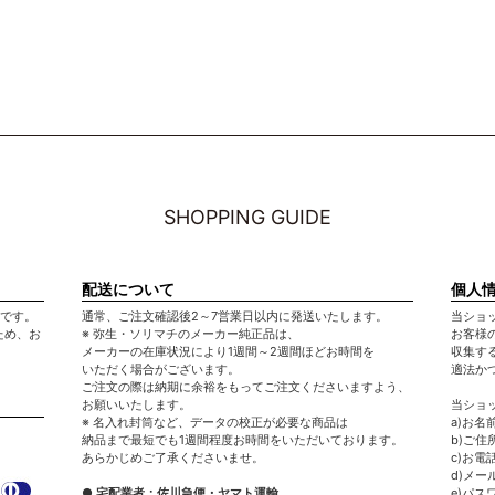
SHOPPING GUIDE
配送について
個人
月です。
通常、ご注文確認後2～7営業日以内に発送いたします。
当ショ
ため、お
※ 弥生・ソリマチのメーカー純正品は、
お客様
メーカーの在庫状況により1週間～2週間ほどお時間を
収集す
いただく場合がございます。
適法か
ご注文の際は納期に余裕をもってご注文くださいますよう、
お願いいたします。
当ショ
※ 名入れ封筒など、データの校正が必要な商品は
a)お名
納品まで最短でも1週間程度お時間をいただいております。
b)ご住
あらかじめご了承くださいませ。
c)お電
d)メー
● 宅配業者：佐川急便・ヤマト運輸
e)パス