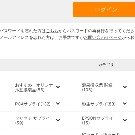
※パスワードを忘れた方は
こちら
からパスワードの再発行を行ってくださ
※メールアドレスを忘れた方は、お手数ですが
お問い合わせページ
からお
カテゴリ
おすすめ！オリジナ
源泉徴収票 関連
ル互換製品(86)
(105)
PCAサプライ(132)
弥生サプライ(83)
ソリマチ サプライ
EPSONサプライ
(59)
(15)
ICカード・紙カード