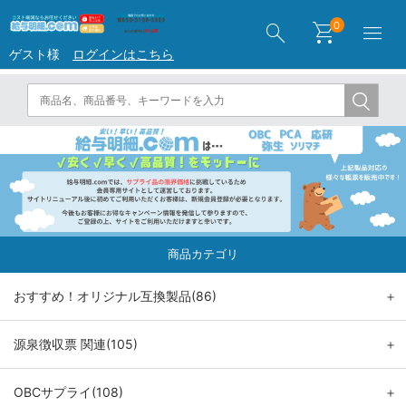
search
shopping_cart
menu
0
ゲスト様
ログインはこちら
商品カテゴリ
おすすめ！オリジナル互換製品(86)
＋
源泉徴収票 関連(105)
＋
OBCサプライ(108)
＋