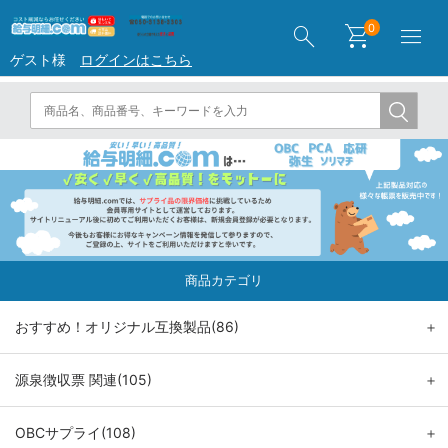
search
shopping_cart
menu
0
ゲスト様
ログインはこちら
商品カテゴリ
おすすめ！オリジナル互換製品(86)
＋
源泉徴収票 関連(105)
＋
OBCサプライ(108)
＋